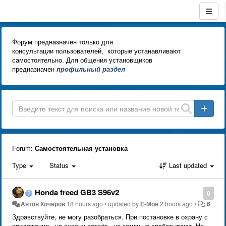
Форум предназначен только для
консультации пользователей, которые устанавливают
самостоятельно. Для общения установщиков
предназначен
профильный раздел
Forum:
Самостоятельная установка
Type
Status
Last updated
Honda freed GB3 S96v2
0
Антон Кочеров
18 hours ago
•
updated by
Ё-Моё
2 hours ago
•
6
Здравствуйте, не могу разобраться. При постановке в охрану с
приложения , на охрану встаёт , но замки не срабатывают. Но