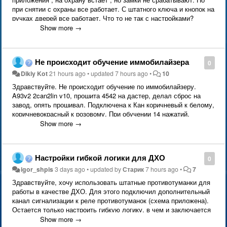
при снятии с охраны все работает. С штатного ключа и кнопок на
ручках дверей все работает. Что то не так с настройками?
Управление замками по CAN. Подключал все согласно схемы
Show more →
подключения Freed spike .
Не происходит обучение иммобилайзера
0
Dikiy Kot
21 hours ago
•
updated
7 hours ago
•
10
Здравствуйте. Не происходит обучение по иммобилайзеру.
A93v2 2can2lin v10, прошита 4542 на дастер, делал сброс на
завод, опять прошивал. Подключена к Кан коричневый к белому,
коричневокрасный к розовому. При обучении 14 нажатий,
зажигание вкл на несколько секунд, выкл, ожидание 5-10 сек,
Show more →
вкл зажигание, звуков нет ни каких, ожидал пару минут. При
этом функции сигнализации все работают, авто запуск
происходит, если ключ поднести к замку. В чем может быть
Настройки гибкой логики для ДХО
0
ошибка?
igor_shpis
3 days ago
•
updated by
Старик
7 hours ago
•
7
Здравствуйте, хочу использовать штатные противотуманки для
работы в качестве ДХО. Для этого подключил дополнительный
канал сигнализации к реле противотуманок (схема приложена).
Остается только настроить гибкую логику, в чем и заключается
загвоздка. Сигнализация S96 V2, автомобиль Mazda Axela BM
Show more →