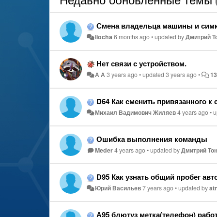
Смена владельца машины и симк
liocha
6 months ago
•
updated by
Дмитрий То
Нет связи с устройством.
А А
3 years ago
•
updated
3 years ago
•
1
D64 Как сменить привязанного к
Михаил Вадимович Жиляев
4 years ago
•
u
Ошибка выполнения команды
Meder
4 years ago
•
updated by
Дмитрий Тон
D95 Как узнать общий пробег авт
Юрий Васильев
7 years ago
•
updated by
at
А95 блютуз метка(телефон) рабо