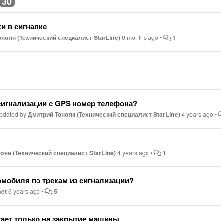
30
и в сигналке
нoян (Технический специалист StarLine)
6 months ago
•
1
3
 сигнализации с GPS номер телефона?
pdated by
Дмитрий Тонoян (Технический специалист StarLine)
4 years ago
•
oян (Технический специалист StarLine)
4 years ago
•
1
омобиля по трекам из сигнализации?
net
6 years ago
•
5
тает только на закрытие машины