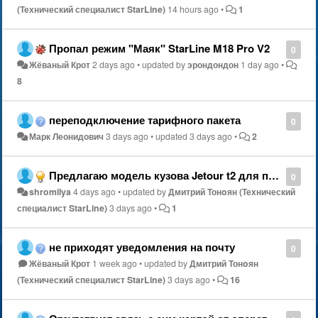
(Технический специалист StarLine)
14 hours ago
•
1
Пропал режим "Маяк" StarLine M18 Pro V2
0
Жёваный Крот
2 days ago
•
updated by
эрондондон
1 day ago
•
8
переподключение тарифного пакета
0
Марк Леонидович
3 days ago
•
updated
3 days ago
•
2
Предлагаю модель кузова Jetour t2 для персоанлизации
0
shromilya
4 days ago
•
updated by
Дмитрий Тонoян (Технический
специалист StarLine)
3 days ago
•
1
не приходят уведомления на почту
0
Жёваный Крот
1 week ago
•
updated by
Дмитрий Тонoян
(Технический специалист StarLine)
3 days ago
•
16