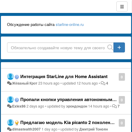
Обсуждение работы сайта
starline-online.ru
Интеграция StarLine для Home Assistant
0
Жёваный Крот
23 hours ago
•
updated
12 hours ago
•
4
Пропали кнопки управления автономным отопителем
0
Exlex86
2 days ago
•
updated by
эрондондон
14 hours ago
•
7
Предлагаю модель Kia picanto 2 поколения для персонализации приложения
0
dimastealth2007
1 day ago
•
updated by
Дмитрий Тонoян