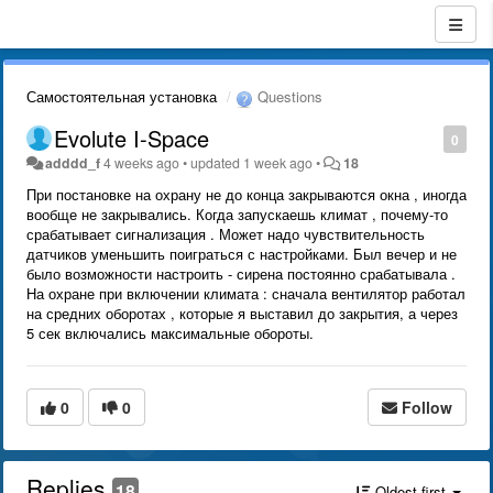
Самостоятельная установка
Questions
Evolute I-Space
0
adddd_f
4 weeks ago
•
updated
1 week ago
•
18
При постановке на охрану не до конца закрываются окна , иногда
вообще не закрывались. Когда запускаешь климат , почему-то
срабатывает сигнализация . Может надо чувствительность
датчиков уменьшить поиграться с настройками. Был вечер и не
было возможности настроить - сирена постоянно срабатывала .
На охране при включении климата : сначала вентилятор работал
на средних оборотах , которые я выставил до закрытия, а через
5 сек включались максимальные обороты.
0
0
Follow
Replies
18
Oldest first