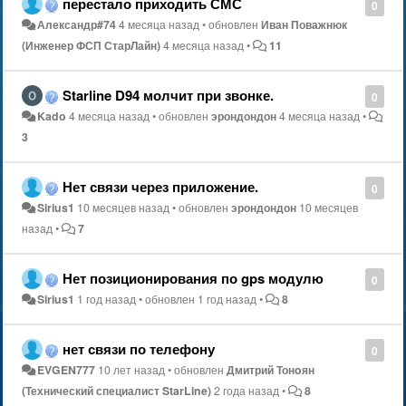
перестало приходить СМС
0
Александр#74
4 месяца назад
•
обновлен
Иван Поважнюк
(Инженер ФСП СтарЛайн)
4 месяца назад
•
11
Starline D94 молчит при звонке.
0
Kado
4 месяца назад
•
обновлен
эрондондон
4 месяца назад
•
3
Нет связи через приложение.
0
Sirius1
10 месяцев назад
•
обновлен
эрондондон
10 месяцев
назад
•
7
Нет позиционирования по gps модулю
0
Sirius1
1 год назад
•
обновлен
1 год назад
•
8
нет связи по телефону
0
EVGEN777
10 лет назад
•
обновлен
Дмитрий Тонoян
(Технический специалист StarLine)
2 года назад
•
8