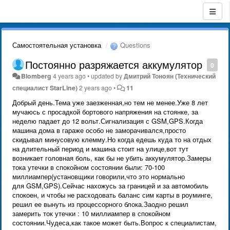
Самостоятельная установка
Questions
Постоянно разряжается аккумулятор
0
Blomberg
4 years ago
•
updated by
Дмитрий Тонoян (Технический
специалист StarLine)
2 years ago
•
11
Добрый день.Тема уже заезженная,но тем не менее.Уже 8 лет
мучаюсь с просадкой бортового напряжения на стоянке, за
неделю падает до 12 вольт.Сигнализация с GSM,GPS.Когда
машина дома в гараже особо не заморачивался,просто
скидывал минусовую клемму.Но когда едешь куда то на отдых
на длительный период и машина стоит на улице,вот тут
возникает головная боль, как бы не убить аккумулятор.Замеры
тока утечки в спокойном состоянии были: 70-100
миллиампер(установщики говорили,что это нормально
для GSM,GPS).Сейчас нахожусь за границей и за автомобиль
спокоен, и чтобы не расходовать баланс сим карты в роуминге,
решил ее вынуть из процессорного блока.Заодно решил
замерить ток утечки : 10 миллиампер в спокойном
состоянии.Чудеса,как такое может быть.Вопрос к специалистам,