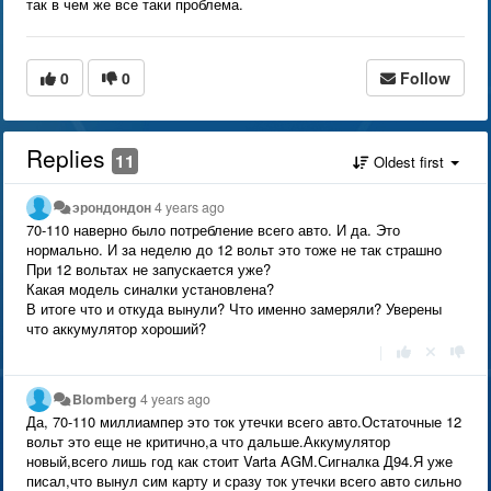
так в чем же все таки проблема.
0
0
Follow
Replies
11
Oldest first
эрондондон
4 years ago
70-110 наверно было потребление всего авто. И да. Это
нормально. И за неделю до 12 вольт это тоже не так страшно
При 12 вольтах не запускается уже?
Какая модель синалки установлена?
В итоге что и откуда вынули? Что именно замеряли? Уверены
что аккумулятор хороший?
|
Blomberg
4 years ago
Да, 70-110 миллиампер это ток утечки всего авто.Остаточные 12
вольт это еще не критично,а что дальше.Аккумулятор
новый,всего лишь год как стоит Varta AGM.Сигналка Д94.Я уже
писал,что вынул сим карту и сразу ток утечки всего авто сильно