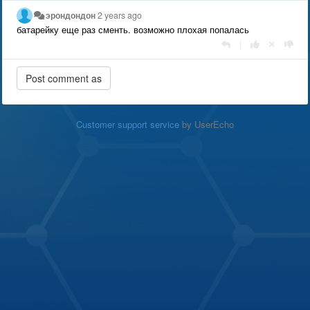
эрондондон
2 years ago
батарейку еще раз сменть. возможно плохая попалась
|
Customer support service
by UserEcho