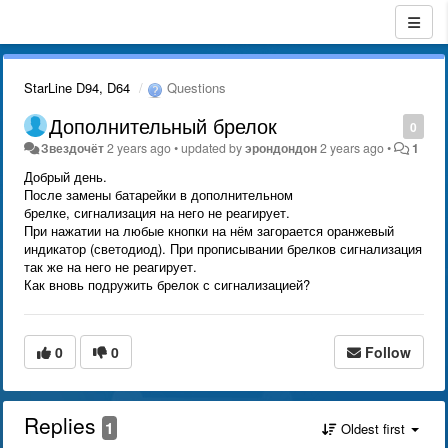
StarLine D94, D64
Questions
Дополнительный брелок
0
Звездочёт
2 years ago
•
updated by
эрондондон
2 years ago
•
1
Добрый день.
После замены батарейки в дополнительном
брелке, сигнализация на него не реагирует.
При нажатии на любые кнопки на нём загорается оранжевый
индикатор (светодиод). При прописывании брелков сигнализация
так же на него не реагирует.
Как вновь подружить брелок с сигнализацией?
0
0
Follow
Replies
1
Oldest first