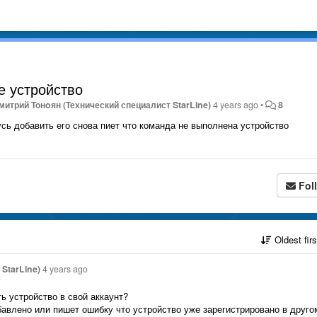
е устройство
митрий Тонoян (Технический специалист StarLine)
4 years ago
•
8
усь добавить его снова пиет что команда не выполнена устройство
Fol
Oldest fir
StarLine)
4 years ago
ь устройство в свой аккаунт?
авлено или пишет ошибку что устройство уже зарегистрировано в друго