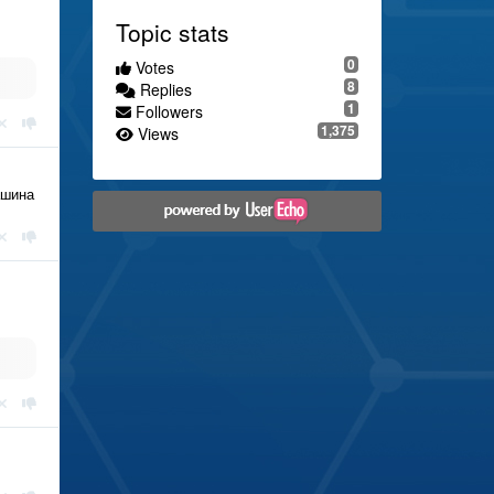
Topic stats
0
Votes
8
Replies
1
Followers
1,375
Views
ашина