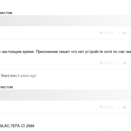
текстом
Reply
|
в настоящем время. Приложение пишет что нет устройств хотя по смс м
Reply
|
StarLine)
4 years ago
текстом
Reply
|
9LAC:7EFA CI 2589