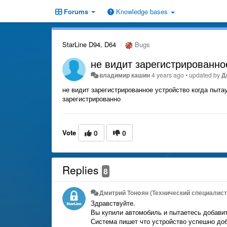
Forums
Knowledge bases
StarLine D94, D64
Bugs
не видит зарегистрированно
владимир кашин
4 years ago
•
updated by
Д
не видит зарегистрированное устройство когда пыта
зарегистрированно
Vote
0
0
Replies
8
Дмитрий Тонoян (Технический специалист 
Здравствуйте.
Вы купили автомобиль и пытаетесь добавит
Система пишет что устройство успешно доб