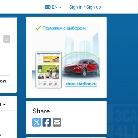
EN
Sign in / Sign up
0
low
st
Share
м