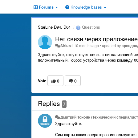
Forums
Knowledge bases
StarLine D94, D64
Questions
Нет связи через приложение
Sirius1
10 months ago
•
updated by
эрондон
Здравствуйте, отсутствует связь с сигнализацией 
положительный, сброс устройства через команду 00
Vote
0
0
Replies
7
Дмитрий Тонoян (Технический специалист 
Здравствуйте.
Сим карты каких операторов используются 