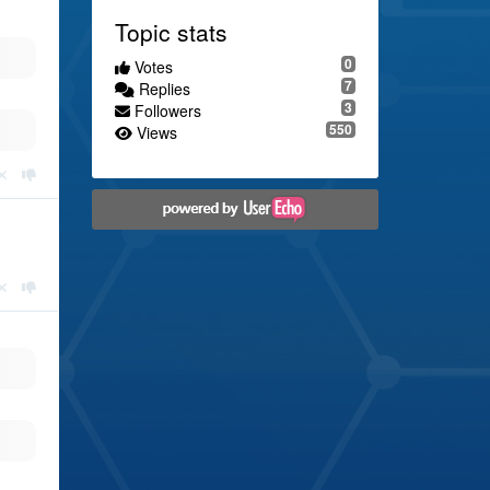
Topic stats
0
Votes
7
Replies
3
Followers
550
Views