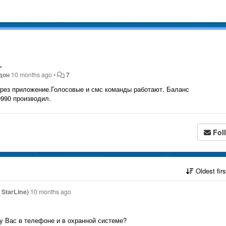
.
дон
10 months ago
•
7
через приложение.Голосовые и смс команды работают. Баланс
990 производил.
Fol
Oldest fir
StarLine)
10 months ago
у Вас в телефоне и в охранной системе?