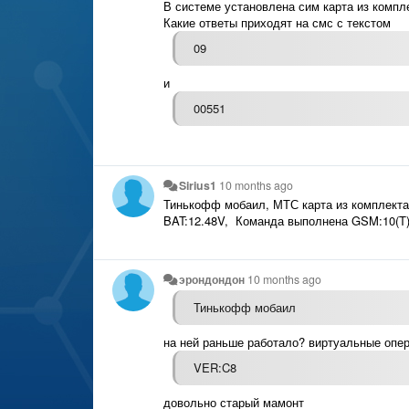
В системе установлена сим карта из компле
Какие ответы приходят на смс с текстом
09
и
00551
Sirius1
10 months ago
Тинькофф мобаил, МТС карта из комплект
BAT:12.48V, Команда выполнена GSM:10(T
эрондондон
10 months ago
Тинькофф мобаил
на ней раньше работало? виртуальные опер
VER:C8
довольно старый мамонт