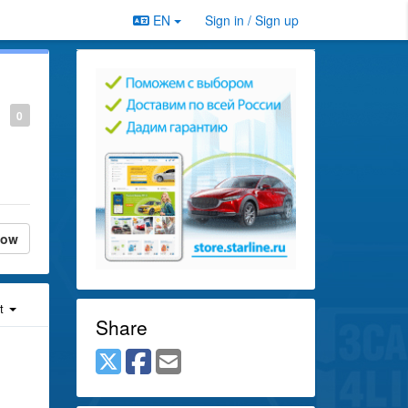
EN
Sign in / Sign up
0
low
st
Share