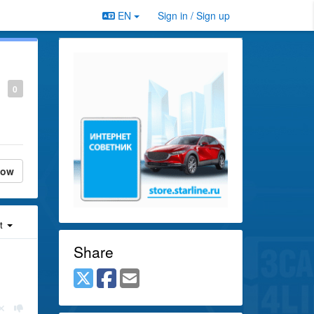
EN
Sign in / Sign up
0
low
st
Share