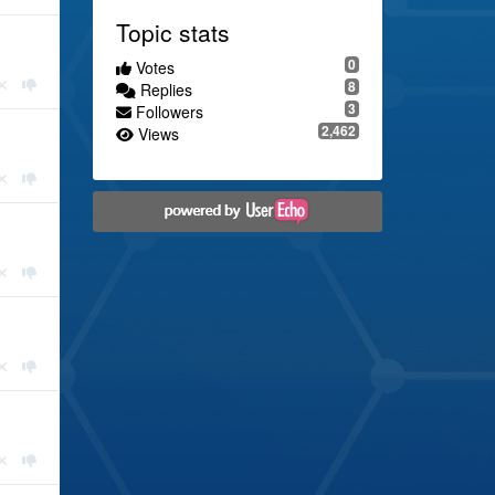
Topic stats
0
Votes
8
Replies
3
Followers
2,462
Views