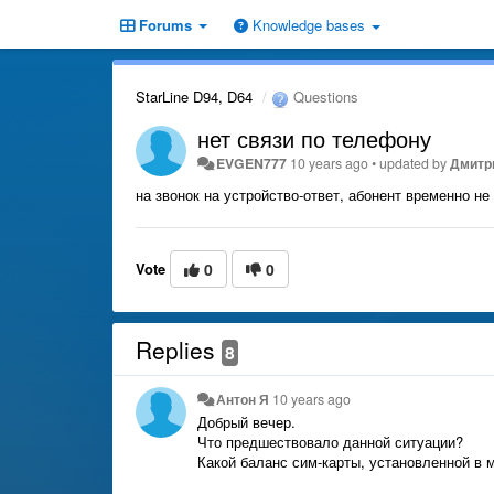
Forums
Knowledge bases
StarLine D94, D64
Questions
нет связи по телефону
EVGEN777
10 years ago
•
updated by
Дмитри
на звонок на устройство-ответ, абонент временно не
Vote
0
0
Replies
8
Антон Я
10 years ago
Добрый вечер.
Что предшествовало данной ситуации?
Какой баланс сим-карты, установленной в 