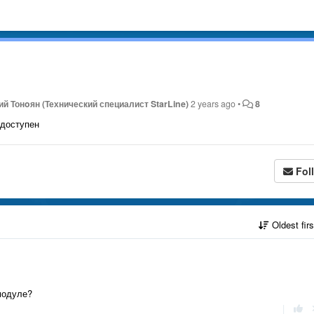
й Тонoян (Технический специалист StarLine)
2 years ago
•
8
 доступен
Fol
Oldest fir
модуле?
|