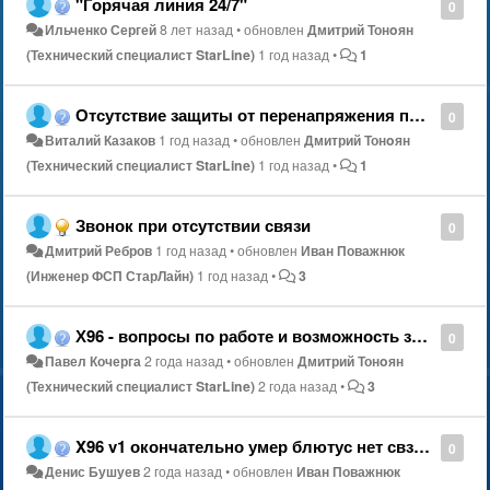
"Горячая линия 24/7"
0
Ильченко Сергей
8 лет назад
•
обновлен
Дмитрий Тонoян
(Технический специалист StarLine)
1 год назад
•
1
Отсутствие защиты от перенапряжения подкапотного блока R6
0
Виталий Казаков
1 год назад
•
обновлен
Дмитрий Тонoян
(Технический специалист StarLine)
1 год назад
•
1
Звонок при отсутствии связи
0
Дмитрий Ребров
1 год назад
•
обновлен
Иван Поважнюк
(Инженер ФСП СтарЛайн)
1 год назад
•
3
Х96 - вопросы по работе и возможность замены
0
Павел Кочерга
2 года назад
•
обновлен
Дмитрий Тонoян
(Технический специалист StarLine)
2 года назад
•
3
X96 v1 окончательно умер блютус нет свзи с метками и R6
0
Денис Бушуев
2 года назад
•
обновлен
Иван Поважнюк