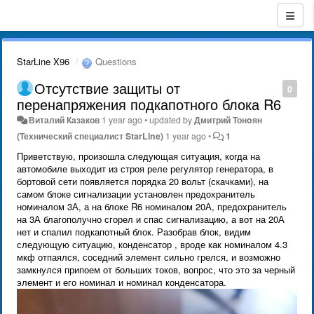
StarLine X96
Questions
Отсутствие защиты от
0
перенапряжения подкапотного блока R6
Виталий Казаков
1 year ago
•
updated by
Дмитрий Тонoян
(Технический специалист StarLine)
1 year ago
•
1
Приветствую, произошла следующая ситуация, когда на
автомобиле выходит из строя реле регулятор генератора, в
бортовой сети появляется порядка 20 вольт (скачками), на
самом блоке сигнализации установлен предохранитель
номиналом 3А, а на блоке R6 номиналом 20А, предохранитель
на 3А благополучно сгорел и спас сигнализацию, а вот на 20А
нет и спалил подкапотный блок. Разобрав блок, видим
следующую ситуацию, конденсатор , вроде как номиналом 4.3
мкф отпаялся, соседний элемент сильно грелся, и возможно
замкнулся припоем от больших токов, вопрос, что это за черный
элемент и его номинал и номинал конденсатора.