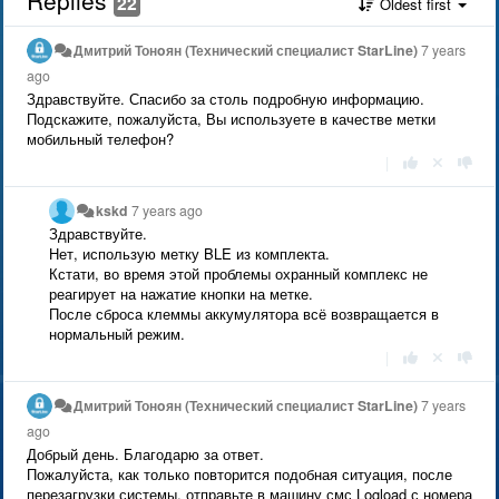
22
Oldest first
Дмитрий Тонoян (Технический специалист StarLine)
7 years
ago
Здравствуйте. Спасибо за столь подробную информацию.
Подскажите, пожалуйста, Вы используете в качестве метки
мобильный телефон?
|
kskd
7 years ago
Здравствуйте.
Нет, использую метку BLE из комплекта.
Кстати, во время этой проблемы охранный комплекс не
реагирует на нажатие кнопки на метке.
После сброса клеммы аккумулятора всё возвращается в
нормальный режим.
|
Дмитрий Тонoян (Технический специалист StarLine)
7 years
ago
Добрый день. Благодарю за ответ.
Пожалуйста, как только повторится подобная ситуация, после
перезагрузки системы, отправьте в машину смс Logload с номера