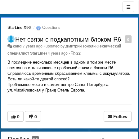
StarLine X96
Questions
Нет связи с подкапотным блоком R6
0
kskd
7 years ago
•
updated by
Дмитрий Тонoян (Технический
специалист StarLine)
4 years ago
•
22
В последние несколько месяцев в одном и том же месте
постоянно сталкиваюсь с проблемой связи с блоком R6.
Справляюсь временным сбрасыванием клеммы с аккумулятора.
Есть ли какой-то другой способ?
Проблемное место в самом центре Санкт-Петербурга.
ул.Михайловская у Гранд Отель Европа.
0
0
Follow
Replies