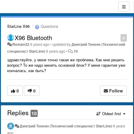
StarLine X96
Questions
X96 Bluetooth
0
Roman22
6 years ago
•
updated by
Дмитрий Тонoян (Технический
специалист StarLine)
6 years ago
•
10
здравствуйте, у меня точно такая же проблема. Как мне решить
вопрос? То же надо менять основной блок? У меня гарантия уже
кончалась, как быть?
0
0
Follow
Replies
10
Oldest first
Дмитрий Тонoян (Технический специалист StarLine)
6 years
ago