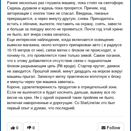
Ранее несколько раз глушила машину, пока стоял на светофоре.
Сидишь дураком и ждешь пока проорется. Причем, код
авторизации с кнопок тоже не спасал. Введешь, пиканье
прекращается, а через минуту-другую, снова. Приходилось
встать к обочине, вылезти, поставить на охрану, снять, завести
и больше за поездку могло не проявиться. Почти год этой хрени
не было, вот вчера снова началось.
Еще интересное наблюдение, когда включается освещение
вывески магазина, около которого припаркован авто ( в радиусе
10-15 метров от нее), связи метки с блоком не происходит, и
почему-то, это проявляется тоже только зимой. Самое поганое,
что к этому добавляется отсутствие связи с подкапотным
блоком разрывающем цепь (R6 вроде). Стартер крутит, движок
не заводится. Прошлой зимой, минут двадцать на морозе вокруг
машины прыгал. Запихнул метку практически вплотную к блоку
и минуты через три машина завелась.
Короче, удовлетворенность продуктом в отрицательной зоне.
Если не вылечится и будет косячить дальше, выкину все по
весне на хрен. Ни с одной охранкой таких проблем не было,
включая навороченные и дорогущие. Со StarLine'ом это был
первый опыт и думаю, что последний.
0
0
Follow