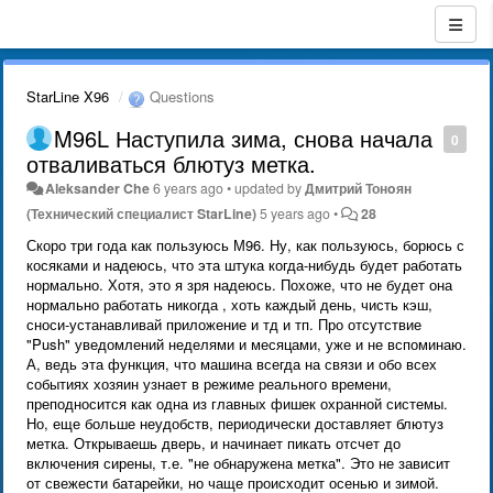
StarLine X96
Questions
M96L Наступила зима, снова начала
0
отваливаться блютуз метка.
Aleksander Che
6 years ago
•
updated by
Дмитрий Тонoян
(Технический специалист StarLine)
5 years ago
•
28
Скоро три года как пользуюсь М96. Ну, как пользуюсь, борюсь с
косяками и надеюсь, что эта штука когда-нибудь будет работать
нормально. Хотя, это я зря надеюсь. Похоже, что не будет она
нормально работать никогда , хоть каждый день, чисть кэш,
сноси-устанавливай приложение и тд и тп. Про отсутствие
"Push" уведомлений неделями и месяцами, уже и не вспоминаю.
А, ведь эта функция, что машина всегда на связи и обо всех
событиях хозяин узнает в режиме реального времени,
преподносится как одна из главных фишек охранной системы.
Но, еще больше неудобств, периодически доставляет блютуз
метка. Открываешь дверь, и начинает пикать отсчет до
включения сирены, т.е. "не обнаружена метка". Это не зависит
от свежести батарейки, но чаще происходит осенью и зимой.