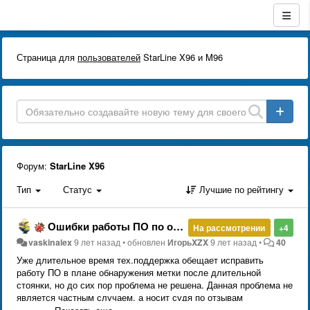
Страница для
пользователей
StarLine X96 и M96
Форум:
StarLine X96
Тип
Статус
Лучшие по рейтингу
Ошибки работы ПО по обнаружении метки в режиме охраны после длительной стоянки.
На рассмотрении
+4
vaskinalex
9 лет назад
•
обновлен
ИгорьXZX
9 лет назад
•
40
Уже длительное время тех.поддержка обещает исправить
работу ПО в плане обнаружения метки после длительной
стоянки, но до сих пор проблема не решена. Данная проблема не
является частным случаем, а носит судя по отзывам
пользователей массовый характер.