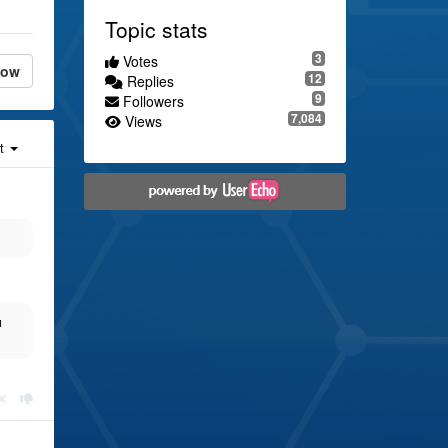
Topic stats
3
Votes
low
12
Replies
9
Followers
7,084
Views
st
м