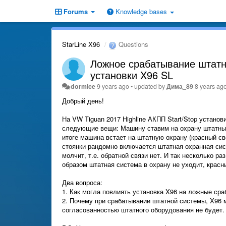
Forums
Knowledge bases
StarLine X96
Questions
Ложное срабатывание штатно
установки X96 SL
dormice
9 years ago
•
updated by
Дима_89
8 years ag
Добрый день!
На VW Tiguan 2017 Highline АКПП Start/Stop устано
следующие вещи: Машину ставим на охрану штатным 
итоге машина встает на штатную охрану (красный св
стоянки рандомно включается штатная охранная сис
молчит, т.е. обратной связи нет. И так несколько р
образом штатная система в охрану не уходит, красны
Два вопроса:
1. Как могла повлиять установка X96 на ложные ср
2. Почему при срабатывании штатной системы, X96 м
согласованностью штатного оборудования не будет.