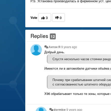
P.S. Установка производилась в фирменном уст. цент
Vote
3
0
Replies
12
Антон Я
9 years ago
Добрый день.
Спустя несколько часов стоянки ран
Имеются ли в автомобиле датчики объёма 
Почему при срабатывании штатной сис
с согласованностью штатного оборудо
Х96 обрабатывает только те зоны, которые
dormice
9 years ago