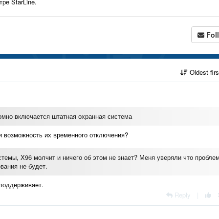
ре StarLine.
Fol
Oldest fir
домно включается штатная охранная система
и возможность их временного отключения?
темы, X96 молчит и ничего об этом не знает? Меня уверяли что пробле
вания не будет.
 поддерживает.
Reply
|