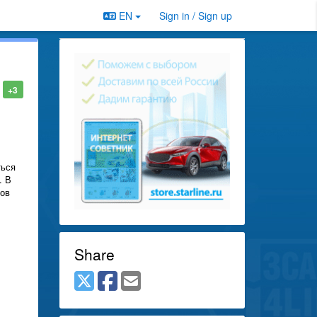
EN
Sign in / Sign up
+3
ться
. В
сов
Share