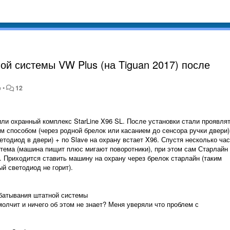
й системы VW Plus (на Tiguan 2017) после
o
•
12
вили охранный комплекс StarLine X96 SL. После установки стали проявля
способом (через родной брелок или касанием до сенсора ручки двери)
етодиод в двери) + по Slave на охрану встает X96. Спустя несколько ча
тема (машина пищит плюс мигают поворотники), при этом сам Старлайн
аз. Приходится ставить машину на охрану через брелок старлайн (таким
й светодиод не горит).
абатывания штатной системы
олчит и ничего об этом не знает? Меня уверяли что проблем с