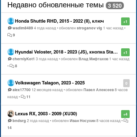
Недавно обновленные темы
3 520
Honda Shuttle RHD, 2015 - 2022 (II), ключ
+1
wadim8489
4 года назад
•
обновлен
stroganov vlg
1 час назад
•
9
Hyundai Veloster, 2018 - 2023 (JS), кнопка Start-Stop (beta-версия)
+1
cherniyKot1
3 года назад
•
обновлен
Влад Мифтахов
1 час назад
•
8
Volkswagen Talagon, 2023 - 2025
0
alex17700
12 месяцев назад
•
обновлен
Павел Алексеев
8 часов
назад
•
11
Lexus RX, 2003 - 2009 (XU30)
+4
bndsrg
2 года назад
•
обновлен
Иван Носухин
8 часов назад
•
14