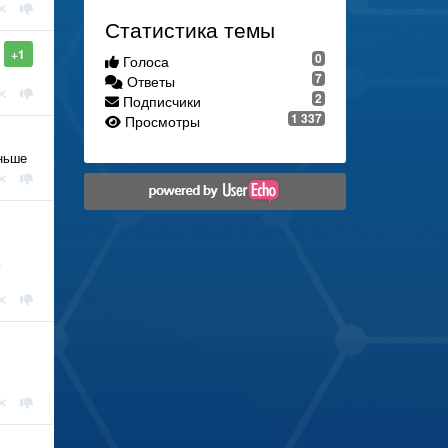
Статистика темы
+1
0
Голоса
7
Ответы
2
Подписчики
1 337
Просмотры
аньше