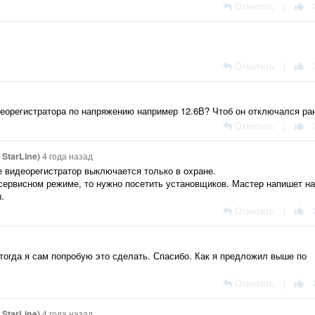
Ответить
|
Ответить
|
деорегистратора по напряжению например 12.6В? Чтоб он отключался р
Ответить
|
StarLine)
4 года назад
е видеорегистратор выключается только в охране.
 сервисном режиме, то нужно посетить установщиков. Мастер напишет на
.
Ответить
|
 тогда я сам попробую это сделать. Спасибо. Как я предложил выше по
Ответить
|
StarLine)
4 года назад