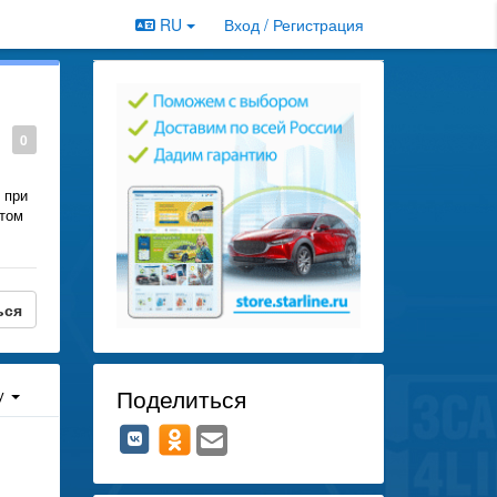
RU
Вход / Регистрация
0
 при
этом
ься
Поделиться
у