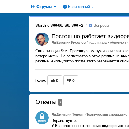
Форумы
Базы знаний
StarLine S66/96, S9, S96 v2
Вопросы
Постоянно работает видеор
Евгений Киселев
4 года назад
•
обновлен
4
Сигнализация S96. Производя обслуживание авто вс
потере метки. Но регистратор в этом режиме не вык
режиме. Аккумулятор после этого разряжается сильн
Голос
0
0
Ответы
7
Дмитрий Тонoян (Технический специалист 
Здравствуйте.
У Вас настроено включение видеорегистрат