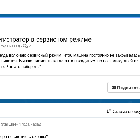
егистратор в сервисном режиме
 года назад
•
7
егда включаю сервисный режим, чтоб машина постоянно не закрывалась
лючается. Бывают моменты когда авто находиться по нескольку дней в 
о. Как это побороть?
Подписат
Старые сверх
StarLine)
4 года назад
ора по снятию с охраны?