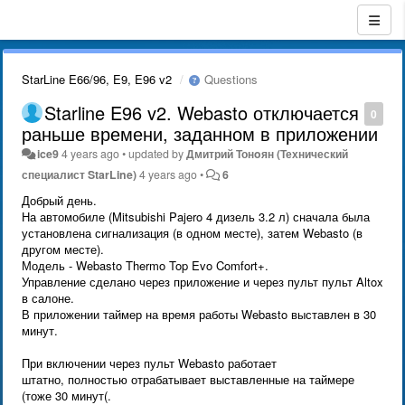
StarLine E66/96, E9, E96 v2
Questions
Starline E96 v2. Webasto отключается
0
раньше времени, заданном в приложении
ice9
4 years ago
•
updated by
Дмитрий Тонoян (Технический
специалист StarLine)
4 years ago
•
6
Добрый день.
На автомобиле (Mitsubishi Pajero 4 дизель 3.2 л) сначала была
установлена сигнализация (в одном месте), затем Webasto (в
другом месте).
Модель - Webasto Thermo Top Evo Comfort+.
Управление сделано через приложение и через пульт пульт Altox
в салоне.
В приложении таймер на время работы Webasto выставлен в 30
минут.
При включении через пульт Webasto работает
штатно, полностью отрабатывает выставленные на таймере
(тоже 30 минут(.