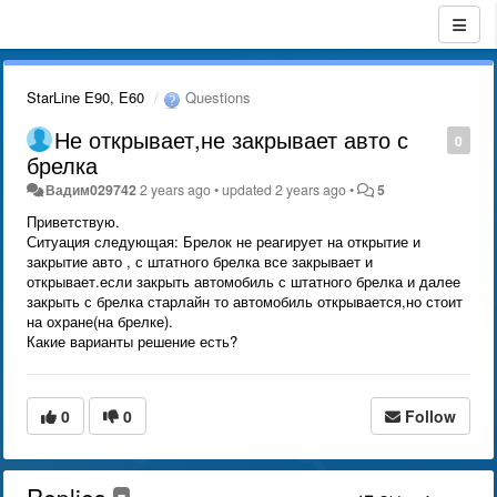
StarLine E90, E60
Questions
Не открывает,не закрывает авто с
0
брелка
Вадим029742
2 years ago
•
updated
2 years ago
•
5
Приветствую.
Ситуация следующая: Брелок не реагирует на открытие и
закрытие авто , с штатного брелка все закрывает и
открывает.если закрыть автомобиль с штатного брелка и далее
закрыть с брелка старлайн то автомобиль открывается,но стоит
на охране(на брелке).
Какие варианты решение есть?
0
0
Follow
Replies