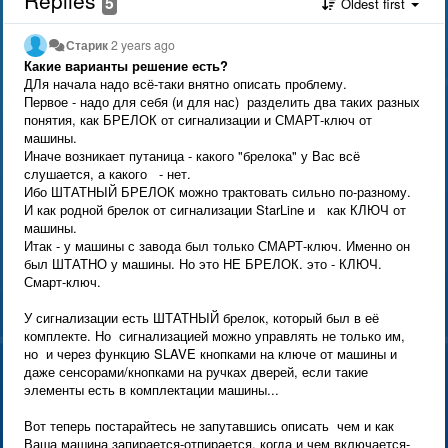
5
Oldest first
Старик
2 years ago
Какие варианты решение есть?
ДЛя начала надо всё-таки внятно описать проблему.
Первое - надо для себя (и для нас) разделить два таких разных
понятия, как БРЕЛОК от сигнализации и СМАРТ-ключ от
машины.
Иначе возникает путаница - какого "брелока" у Вас всё
слушается, а какого - нет.
Ибо ШТАТНЫЙ БРЕЛОК можно трактовать сильно по-разному.
И как родной брелок от сигнализации StarLine и как КЛЮЧ от
машины.
Итак - у машины с завода был только СМАРТ-ключ. Именно он
был ШТАТНО у машины. Но это НЕ БРЕЛОК. это - КЛЮЧ.
Смарт-ключ.
У сигнализации есть ШТАТНЫЙ брелок, который был в её
комплекте. Но сигнализацией можно управлять не только им,
но и через функцию SLAVE кнопками на ключе от машины и
даже сенсорами/кнопками на ручках дверей, если такие
элементы есть в комплектации машины...
Вот теперь постарайтесь не запутавшись описать чем и как
Ваша машина запирается-отпирается, когда и чем включается-