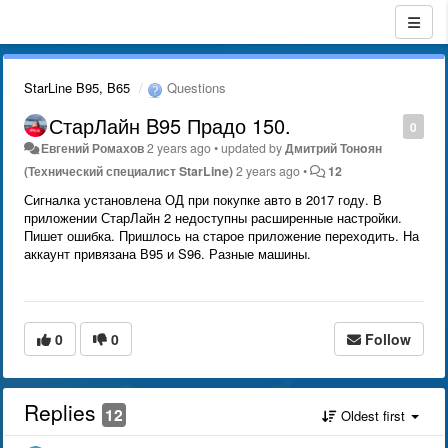
StarLine B95, B65
Questions
СтарЛайн B95 Прадо 150.
0
Евгений Ромахов
2 years ago
•
updated by
Дмитрий Тонoян
(Технический специалист StarLine)
2 years ago
•
12
Сигналка установлена ОД при покупке авто в 2017 году. В
приложении СтарЛайн 2 недоступны расширенные настройки.
Пишет ошибка. Пришлось на старое приложение переходить. На
аккаунт привязана В95 и S96. Разные машины.
0
0
Follow
Replies
12
Oldest first