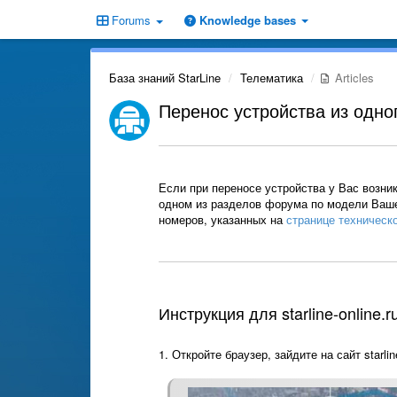
Forums
Knowledge bases
База знаний StarLine
Телематика
Articles
Перенос устройства из одног
Если при переносе устройства у Вас возник
одном из разделов форума по модели Ваше
номеров, указанных на
странице техническ
Инструкция для starline-online.r
1. Откройте браузер, зайдите на сайт starlin