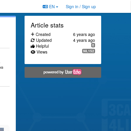
EN
Sign in / Sign up
Article stats
Created
6 years ago
Updated
4 years ago
0
Helpful
98,152
Views
в
из