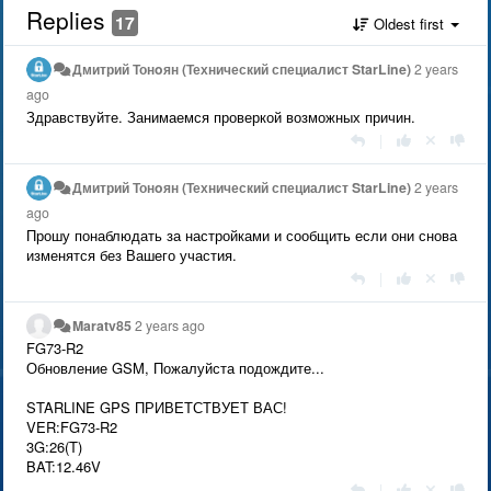
Replies
17
Oldest first
Дмитрий Тонoян (Технический специалист StarLine)
2 years
ago
Здравствуйте. Занимаемся проверкой возможных причин.
|
Дмитрий Тонoян (Технический специалист StarLine)
2 years
ago
Прошу понаблюдать за настройками и сообщить если они снова
изменятся без Вашего участия.
|
Maratv85
2 years ago
FG73-R2
Обновление GSM, Пожалуйста подождите...
STARLINE GPS ПРИВЕТСТВУЕТ ВАС!
VER:FG73-R2
3G:26(T)
BAT:12.46V
|