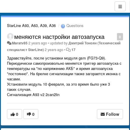
StarLine A93, A63, A39, A36
Questions
меняются настройки автозапуска
0
Maratv85
2 years ago
•
updated by
Дмитрий Тонoян (Технический
специалист StarLine)
2 years ago
•
17
Здравствуйте, после установки модуля gsm (FG73-Q9).
Периодически самопроизвольно меняется триггер автозапуска с
температуры на "по напряжению АКБ" и время автозапуска
"постоянно". На брелке сигнализации также загорается иконка с
часами.
Установили модуль 10 февраля, за это время было уже 3
таких случая.
Сигнализация A93 v2 2can2lin
0
0
Follow