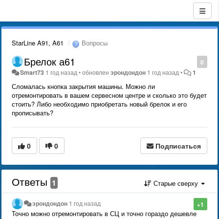
StarLine A91, A61
Вопросы
Брелок а61
0
Smart73
1 год назад
•
обновлен
эрондондон
1 год назад
•
1
Сломалась кнопка закрытия машины. Можно ли
отремонтировать в вашем сервесном центре и сколько это будет
стоить? Либо необходимо приобретать новый брелок и его
прописывать?
0
0
Подписаться
Ответы
1
Старые сверху
эрондондон
1 год назад
+1
Точно можно отремонтировать в СЦ и точно гораздо дешевле