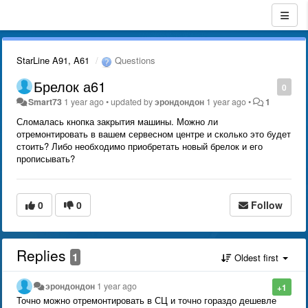
StarLine A91, A61
Questions
Брелок а61
0
Smart73
1 year ago
•
updated by
эрондондон
1 year ago
•
1
Сломалась кнопка закрытия машины. Можно ли
отремонтировать в вашем сервесном центре и сколько это будет
стоить? Либо необходимо приобретать новый брелок и его
прописывать?
0
0
Follow
Replies
1
Oldest first
эрондондон
1 year ago
+1
Точно можно отремонтировать в СЦ и точно гораздо дешевле