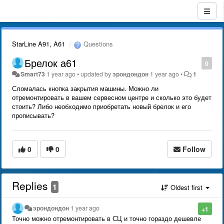
StarLine A91, A61
Questions
Брелок а61
0
Smart73
1 year ago
•
updated by
эрондондон
1 year ago
•
1
Сломалась кнопка закрытия машины. Можно ли
отремонтировать в вашем сервесном центре и сколько это будет
стоить? Либо необходимо приобретать новый брелок и его
прописывать?
0
0
Follow
Replies
1
Oldest first
эрондондон
1 year ago
+1
Точно можно отремонтировать в СЦ и точно гораздо дешевле