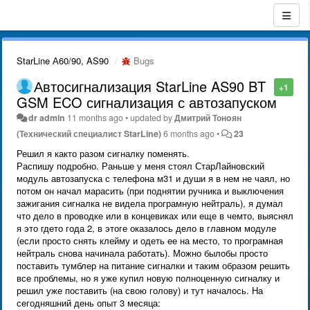
StarLine А60/90, AS90
Bugs
Автосигнализация StarLine AS90 BT
+1
GSM ECO сигнализация с автозапуском
dr admin
11 months ago
•
updated by
Дмитрий Тонoян
(Технический специалист StarLine)
6 months ago
•
23
Решил я както разом сигналку поменять.
Распишу подробно. Раньше у меня стоял СтарЛайновский
модуль автозапуска с телефона м31 и души я в нем не чаял, но
потом он начал марасить (при поднятии ручника и выключения
зажигания сигналка не видела програмную нейтраль), я думал
что дело в проводке или в концевиках или еще в чемто, выяснял
я это гдето года 2, в этоге оказалось дело в главном модуле
(если просто снять клейму и одеть ее на место, то програмная
нейтраль снова начинала работать). Можно былобы просто
поставить тумблер на питание сигналки и таким образом решить
все проблемы, но я уже купил новую полноценную сигналку и
решил уже поставить (на свою голову) и тут началось. На
сегодняшний день опыт 3 месяца: