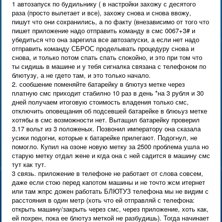
1 автозапуск по будильнику ( в настройки захожу с десятого
раза (просто вылетает и все), захожу снова и снова ввожу,
пишут что они сохранились, а по факту (внезависимо от того что
пишет приложение надо отправить команду в смс 0067+3# и
убедиться что она зарегила все автозапуски, а если нет надо
отправить команду СБРОС проделывать процедуру снова и
снова, и только потом спать спать спокойно, и это при том что
ты сидишь в машине и у тебя сигналка связана с телефоном по
блютузу, а не гдето там, и это только начало.
2. сообшение поменяйте батарейку в блютуз метке через
платную смс приходит стабилно 10 раз в день *на 3 рубля и 30
дней получаем итоговую стоимость владения только смс,
отключить оповещания об подсевшей батарейке в блюьуз метке
хотябы в смс возможности нет. Вытащил батарейку проверил
3.17 вольт из 3 положеных. Позвонил императору она сказала
усики подогни, которые к батарейке прилегают. Подогнул, не
помогло. Купил на озоне новую метку за 2500 проблема ушла но
старую метку отдал жене и кгда она с ней садится в машину смс
тут как тут.
3 связь. приложение в телефоне не работает от слова совсем,
даже если стою перед капотом машины и не точто жсм итернет
или там жпрс дожен работать БЛЮТУЗ телефона мы не видим с
расстояния в один метр (хоть что ей отправляй с телефона:
открыть машину/закрыть через смс, через приложение, хоть как,
ей похрен, пока ее блютуз меткой не разбудишь). Тогда начинает