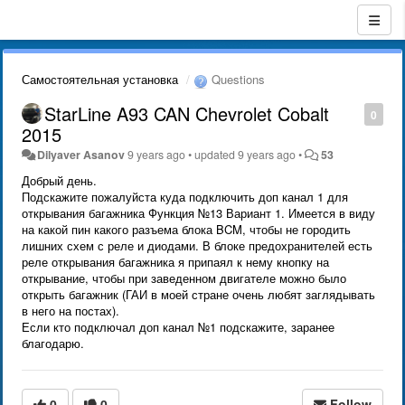
Самостоятельная установка
Questions
StarLine A93 CAN Chevrolet Cobalt
0
2015
Dilyaver Asanov
9 years ago
•
updated
9 years ago
•
53
Добрый день.
Подскажите пожалуйста куда подключить доп канал 1 для
открывания багажника Функция №13 Вариант 1. Имеется в виду
на какой пин какого разъема блока BCM, чтобы не городить
лишних схем с реле и диодами. В блоке предохранителей есть
реле открывания багажника я припаял к нему кнопку на
открывание, чтобы при заведенном двигателе можно было
открыть багажник (ГАИ в моей стране очень любят заглядывать
в него на постах).
Если кто подключал доп канал №1 подскажите, заранее
благодарю.
0
0
Follow