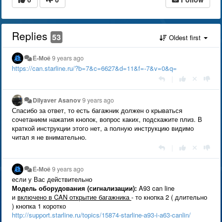
Replies
53
Oldest first
Ё-Моё
9 years ago
https://can.starline.ru/?b=7&c=6627&d=11&f=-7&v=0&q=
|
Dilyaver Asanov
9 years ago
Спасибо за ответ, то есть багажник должен о крываться
сочетанием нажатия кнопок, вопрос каких, подскажите плиз. В
краткой инструкции этого нет, а полную инструкцию видимо
читал я не внимательно.
|
Ё-Моё
9 years ago
если у Вас действительно
Модель оборудования (сигнализации):
A93 can line
и
включено в CAN открытие багажника
- то кнопка 2 ( длительно
) кнопка 1 коротко
http://support.starline.ru/topics/15874-starline-a93-i-a63-canlin/