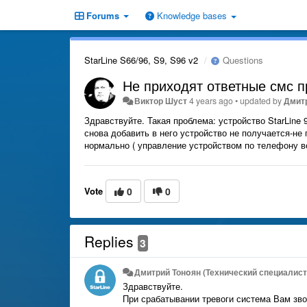
Forums
Knowledge bases
StarLine S66/96, S9, S96 v2
Questions
Не приходят ответные смс п
Виктор Шуст
4 years ago
•
updated by
Дмитр
Здравствуйте. Такая проблема: устройство StarLine
снова добавить в него устройство не получается-не
нормально ( управление устройством по телефону в
Vote
0
0
Replies
3
Дмитрий Тонoян (Технический специалист 
Здравствуйте.
При срабатывании тревоги система Вам зв