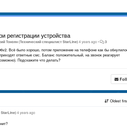
ри регистрации устройства
ий Тонoян (Технический специалист StarLine)
4 years ago
•
3
 96v2. Всё было хорошо, потом приложение на телефоне как бы обнулило
 приходят ответные смс. Баланс положительный, на звонок реагирует
озможно). Подскажите что делать?
Fol
Oldest fir
StarLine)
4 years ago
онит?