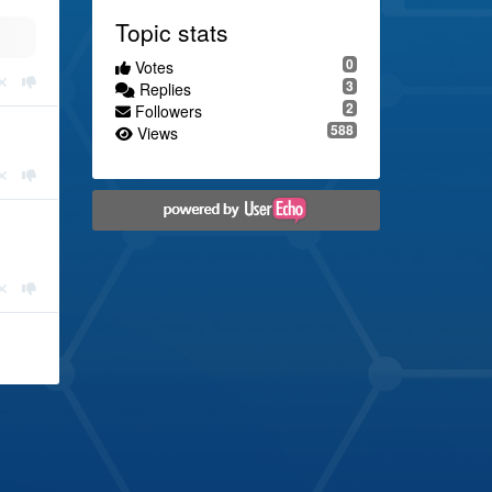
Topic stats
0
Votes
3
Replies
2
Followers
588
Views