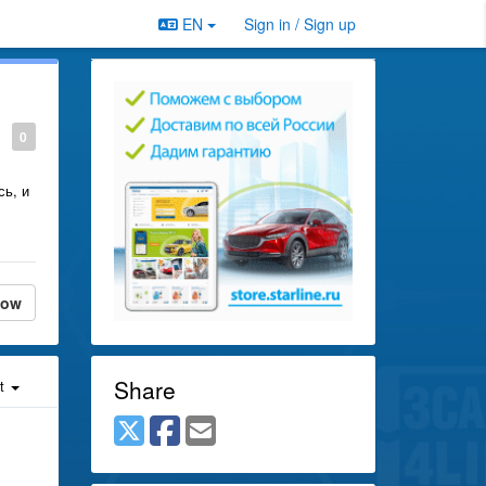
EN
Sign in / Sign up
0
сь, и
low
Share
st