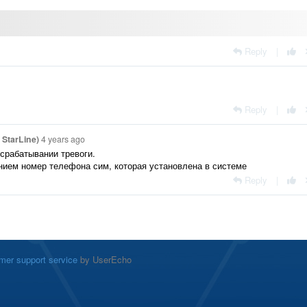
Reply
|
Reply
|
StarLine)
4 years ago
срабатывании тревоги.
ием номер телефона сим, которая установлена в системе
Reply
|
mer support service
by UserEcho