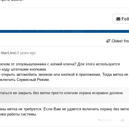
Fol
Oldest fir
StarLine)
5 years ago
лючом от злоумышленника с копией ключа? Для этого используется
н коду штатными кнопками.
открыть автомобиль звонком или кнопкой в приложении. Тогда метка не
 включить Сервисный Режим.
ытаться ее закрыть без метки просто ключом охрана всеравно должна
аны метка не требуется. Если Вам не удается включить охрану без метки
тики работы системы.
Reply
|