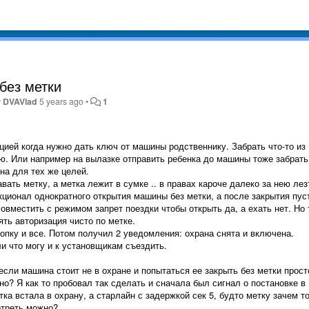
без метки
y
DVAVlad
5 years ago
•
1
цией когда нужно дать ключ от машины родственнику. Забрать что-то из
ю. Или например на вылазке отправить ребенка до машины тоже забрать
на для тех же целей.
ать метку, а метка лежит в сумке .. в правах кароче далеко за нею лез
кционал однократного открытия машины без метки, а после закрытия пус
овместить с режимом запрет поездки чтобы открыть да, а ехать нет. Но 
ять авторизация чисто по метке.
опку и все. Потом получил 2 уведомления: охрана снята и включена.
ли что могу и к установщикам съездить.
если машина стоит не в охране и попытаться ее закрыть без метки прост
? Я как то пробовал так сделать и сначала был сигнал о постановке в
ка встала в охрану, а старлайн с задержкой сек 5, будто метку зачем т
отреть можно?