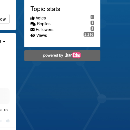
Topic stats
0
Votes
low
1
Replies
3
Followers
2,216
Views
st
, то