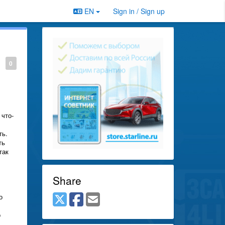
EN
Sign in / Sign up
0
 что-
ть.
ть
так
Share
о
о