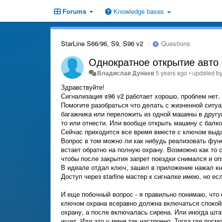
Forums
Knowledge bases
StarLine S66/96, S9, S96 v2
Questions
Однократное открытие авто 
Владислав Дунаев
5 years ago
•
updated b
Здравствуйте!
Сигнализация s96 v2 работает хорошо, проблем нет.
Помогите разобраться что делать с жизненной ситуа
багажника или переложить из одной машины в другу
то или отнести. Или вообще открыть машину с балко
Сейчас приходится все время вместе с ключом выдав
Вопрос в том можно ли как нибудь реализовать фун
встает обратно на полную охрану. Возможно как то с
чтобы после закрытия запрет поездки снимался и оп
В идеале отдал ключ, зашел в приложение нажал кн
Доступ через starline мастер к сигналке имею, но ес
И еще побочный вопрос - я правильно понимаю, что 
ключом охрана всеравно должна включаться спокойно
охрану, а после включалась сирена. Или иногда штат
ищет. Или это у меня так настроено. Тогда где посм