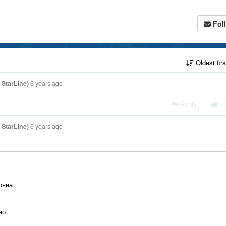
Fol
Oldest fir
StarLine)
6 years ago
Reply
|
StarLine)
6 years ago
ряна
но