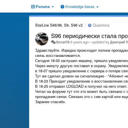
Forums
Knowledge bases
StarLine S66/96, S9, S96 v2
Questions
S96 периодически стала про
Sncat76
6 years ago
•
updated by
Дмитрий Т
Здравствуйте. Изредка происходит полное пропадани
связь восстанавливается.
Сегодня 18-00 заглушил машину, пришло уведомлени
Через минуту другую поставил в охрану. Уведомлен
в 18-07 пришло уведомление с сервера о потере свя
Тут же сделал дозвон на сигнализацию - "Абонент не
В 18-23 Приходит уведомление о восстановлении св
В 18-25 отправил LOGLOAD и получил на него ответ.
Читал на форуме тут что это может быть связано с 
пропадания связи. Связано это с сим картой или еще
Заранее спасибо.