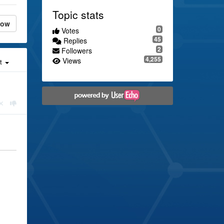
Topic stats
low
0
Votes
45
Replies
2
Followers
4,255
Views
st