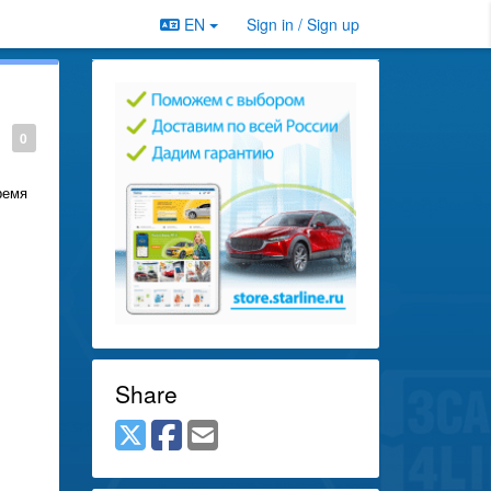
EN
Sign in / Sign up
0
ремя
Share