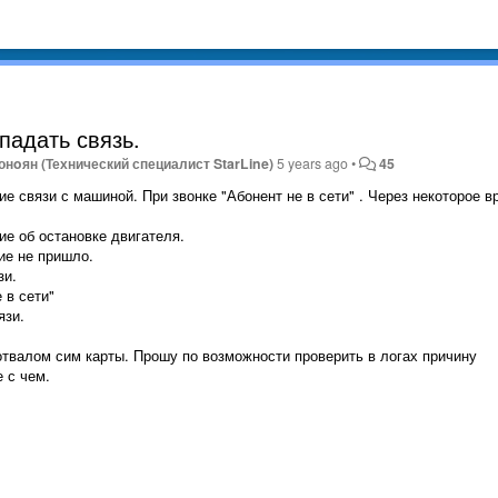
падать связь.
онoян (Технический специалист StarLine)
5 years ago
•
45
е связи с машиной. При звонке "Абонент не в сети" . Через некоторое в
е об остановке двигателя.
ие не пришло.
зи.
 в сети"
язи.
отвалом сим карты. Прошу по возможности проверить в логах причину
 с чем.