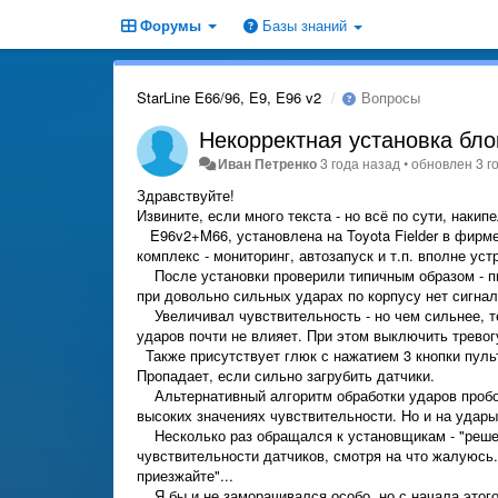
Форумы
Базы знаний
StarLine E66/96, E9, E96 v2
Вопросы
Некорректная установка бло
Иван Петренко
3 года назад
•
обновлен
3 г
Здравствуйте!
Извините, если много текста - но всё по сути, накипе
E96v2+M66, установлена на Toyota Fielder в фирме
комплекс - мониторинг, автозапуск и т.п. вполне уст
После установки проверили типичным образом - пинк
при довольно сильных ударах по корпусу нет сигнал
Увеличивал чувствительность - но чем сильнее, те
ударов почти не влияет. При этом выключить тревогу
Также присутствует глюк с нажатием 3 кнопки пульт
Пропадает, если сильно загрубить датчики.
Альтернативный алгоритм обработки ударов пробов
высоких значениях чувствительности. Но и на удары
Несколько раз обращался к установщикам - "решен
чувствительности датчиков, смотря на что жалуюсь.
приезжайте"...
Я бы и не заморачивался особо, но с начала этого