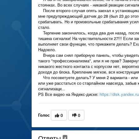
стоянках. Во всех случаях - никакой реакции сигналк
После второго случая опять заехал к установщикам
мне предупреждающий датчик до 28 (был 23 до этог
срабатывать. Но и произвольные срабатывания усили
стало.
Терпение закончилось, когда два дня назад, посл
тишина сигналки! На чувствительности 27!!! Если з
выполняет свои функции, что прикажете делать? Еха
Надоело.
Вчера сам снял приборную панель, чтобы увидеть,
такого "профессионализма", или я не прав? Завернут
никакого жесткого контакта с корпусом нет, вероятн
доходя до блока. Крепление мягкое, вся конструкция
Что посоветуете делать? У меня 2 варианта - или
или уже расстаться со старлайном навсегда, забыв
сигнализаци...
PS Все видео на Яндекс-диске:
https://disk.yandex.
Голос
0
0
Ответы
4