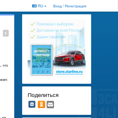
RU
Вход / Регистрация
0
, что
везет.
Поделиться
ь на