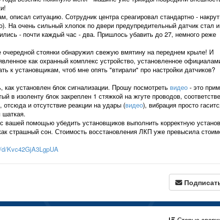
и!
, описал ситуацию. Сотрудник центра среагировал стандартно - накру
о). На очень сильный хлопок по двери предупредительный датчик стал и
лись - почти каждый час - два. Пришлось убавить до 27, немного реже
е очередной стоянки обнаружил свежую вмятину на переднем крыле! И
аявленное как охранный комплекс устройство, установленное официалами
ть к установщикам, чтоб мне опять "втирали" про настройки датчиков?
 как установлен блок сигнализации. Прошу посмотреть
видео
- это при
ый в изоленту блок закреплен 1 стяжкой на жгуте проводов, соответств
о, отсюда и отсутствие реакции на удары (
видео
), вибрация просто гаситс
 шаткая.
 с вашей помощью убедить установщиков выполнить корректную установ
 как страшный сон. Стоимость восстановления ЛКП уже превысила стоим
ru/d/Kvc42GjA3LgpUA
Подписат
Старые сверх