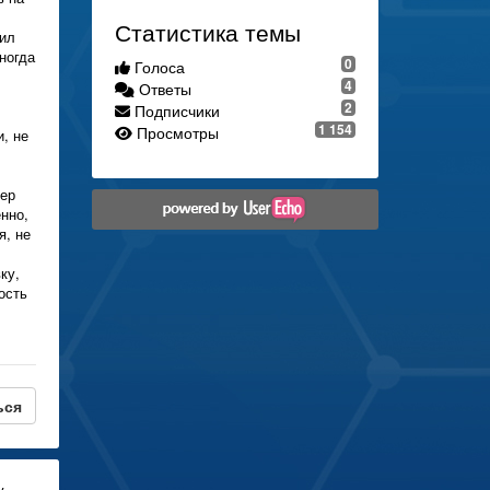
Статистика темы
тил
ногда
0
Голоса
4
Ответы
2
Подписчики
1 154
Просмотры
, не
мер
енно,
я, не
ку,
ость
ься
у