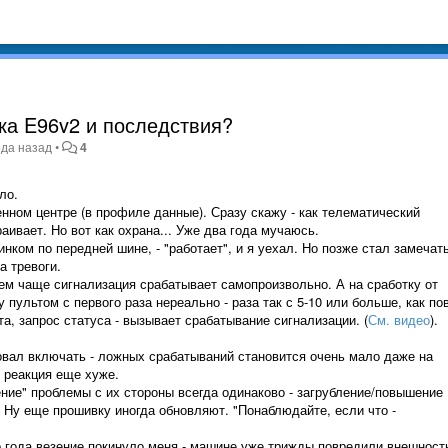
ка E96v2 и последствия?
ода назад
•
4
ло.
нном центре (в профиле данные). Сразу скажу - как телематический
раивает. Но вот как охрана... Уже два года мучаюсь.
ом по передней шине, - "работает", и я уехал. Но позже стал замечать
а тревоги.
м чаще сигнализация срабатывает самопроизвольно. А на сработку от
 пультом с первого раза нереально - раза так с 5-10 или больше, как по
а, запрос статуса - вызывает срабатывание сигнализации. (
См. видео
).
ал включать - ложных срабатываний становится очень мало даже на
 реакция еще хуже.
ие" проблемы с их стороны всегда одинаково - загрубление/повышение
 Ну еще прошивку иногда обновляют. "Понаблюдайте, если что -
 года везение покинуло меня - машине уже трижды повредили внешност