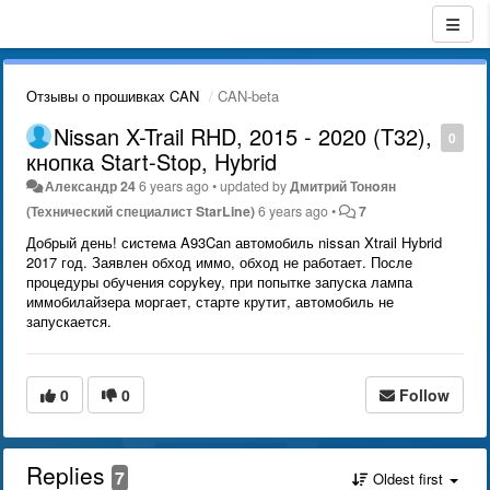
Отзывы о прошивках CAN
CAN-beta
Nissan X-Trail RHD, 2015 - 2020 (T32),
0
кнопка Start-Stop, Hybrid
Александр 24
6 years ago
•
updated by
Дмитрий Тонoян
(Технический специалист StarLine)
6 years ago
•
7
Добрый день! система A93Can автомобиль nissan Xtrail Hybrid
2017 год. Заявлен обход иммо, обход не работает. После
процедуры обучения copykey, при попытке запуска лампа
иммобилайзера моргает, старте крутит, автомобиль не
запускается.
0
0
Follow
Replies
7
Oldest first