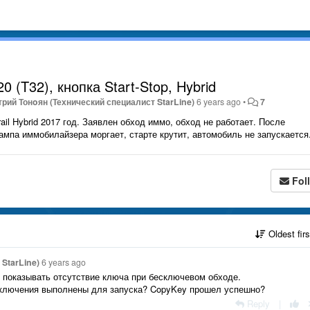
20 (T32), кнопка Start-Stop, Hybrid
рий Тонoян (Технический специалист StarLine)
6 years ago
•
7
il Hybrid 2017 год. Заявлен обход иммо, обход не работает. После
ампа иммобилайзера моргает, старте крутит, автомобиль не запускается
Fol
Oldest fir
StarLine)
6 years ago
 показывать отсутствие ключа при бесключевом обходе.
дключения выполнены для запуска? CopyKey прошел успешно?
Reply
|