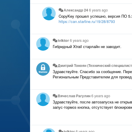
Александр 24
6 years ago
CopyKey прошел успешно, версия ПО 5.3
https://can.starline.ru/19/28/8793
tviktor
6 years ago
Гибридный Xtrail старлайн не заводит.
Дмитрий Тонoян (Технический специалист 
Здравствуйте. Спасибо за сообщение. Пер
Региональным Представителем для проведе
Вячеслав Рагулин
6 years ago
Здравствуйте, после автозапуска не откры
запус-тормоз кнопка, отсутствует блокиров
tviktor
6 years ago