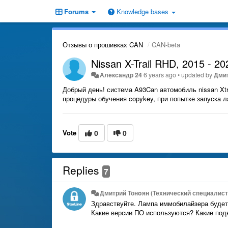
Forums
Knowledge bases
Отзывы о прошивках CAN
CAN-beta
Nissan X-Trail RHD, 2015 - 20
Александр 24
6 years ago
•
updated by
Дмит
Добрый день! система A93Can автомобиль nissan Xtra
процедуры обучения copykey, при попытке запуска л
Vote
0
0
Replies
7
Дмитрий Тонoян (Технический специалист 
Здравствуйте. Лампа иммобилайзера будет
Какие версии ПО используются? Какие по