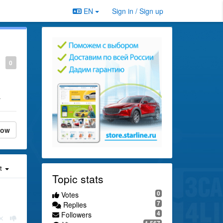
EN
Sign in / Sign up
0
.
low
st
Topic stats
0
Votes
7
Replies
4
Followers
1,567