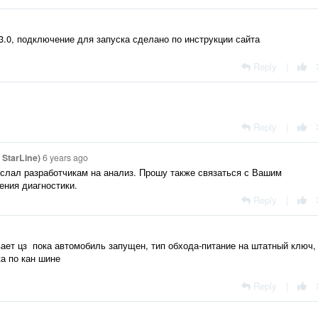
.0, подключение для запуска сделано по инструкции сайта
Reply
|
Reply
|
StarLine)
6 years ago
еслал разработчикам на анализ. Прошу также связаться с Вашим
ния диагностики.
Reply
|
вает цз пока автомобиль запущен, тип обхода-питание на штатный ключ,
ка по кан шине
Reply
|