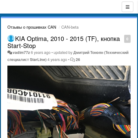
Отзывы о прошивках CAN
CAN-beta
KIA Optima, 2010 - 2015 (TF), кнопка
0
Start-Stop
vadim77z
6 years ago
•
updated by
Дмитрий Тонoян (Технический
специалист StarLine)
4 years ago
•
26