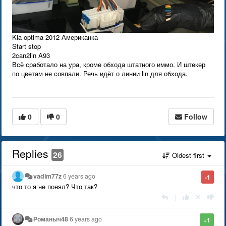
Kia optima 2012 Американка
Start stop
2can2lin A93
Всё сработало на ура, кроме обхода штатного иммо. И штекер
по цветам не совпали. Речь идёт о линии lin для обхода.
0
0
Follow
Replies
26
Oldest first
vadim77z
6 years ago
-1
что то я не понял? Что так?
|
Романыч48
6 years ago
+1