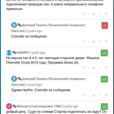
подключения проводов лин, в компе неправильно-в телефоне-
правильно
|
Дмитрий Тонoян (Технический специалист
-1
StarLine)
3 years ago
Спасибо за сообщение.
|
P500PP
2 years ago
+1
На версии can 6.4.5. нет имитации открытия двери. Машина
Chevrolet Cruse 2013 года. Прошивка блока U3.
|
Дмитрий Тонoян (Технический специалист
+1
StarLine)
2 years ago
Здравствуйте. Спасибо за сообщение.
|
Михаил Александрович 1986
2 years ago
+1
добрый день. Судя по схемам Стартер подключать не надо? Он