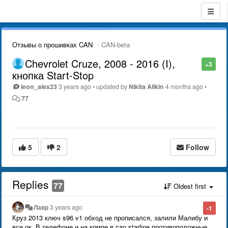
Отзывы о прошивках CAN
CAN-beta
Chevrolet Cruze, 2008 - 2016 (I),
+3
кнопка Start-Stop
leon_alex23
3 years ago
•
updated by
Nikita Alikin
4 months ago
•
77
5
2
Follow
Replies
77
Oldest first
Лавр
3 years ago
-1
Круз 2013 ключ s96 v1 обход не прописался, залили Малибу и
все ок. В телефоне и на компе в can.starline противоположные