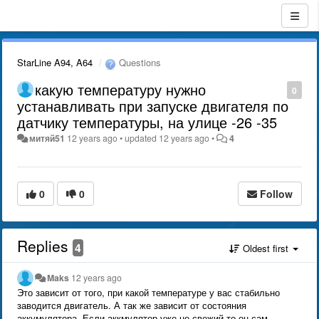
StarLine A94, A64
Questions
какую температуру нужно
0
устанавливать при запуске двигателя по
датчику температуры, на улице -26 -35
митяй51
12 years ago
•
updated
12 years ago
•
4
0
0
Follow
Replies
4
Oldest first
Maks
12 years ago
Это зависит от того, при какой температуре у вас стабильно
заводится двигатель. А так же зависит от состояния
аккумулятора. Если аккмулятор уже не свежий то он сам