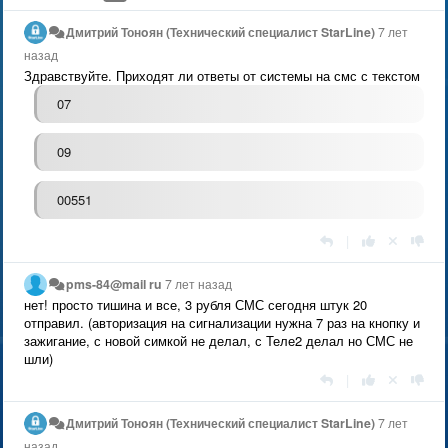
Дмитрий Тонoян (Технический специалист StarLine)
7 лет
назад
Здравствуйте. Приходят ли ответы от системы на смс с текстом
07
09
00551
|
pms-84@mail ru
7 лет назад
нет! просто тишина и все, 3 рубля СМС сегодня штук 20
отправил. (авторизация на сигнализации нужна 7 раз на кнопку и
зажигание, с новой симкой не делал, с Теле2 делал но СМС не
шли)
|
Дмитрий Тонoян (Технический специалист StarLine)
7 лет
назад