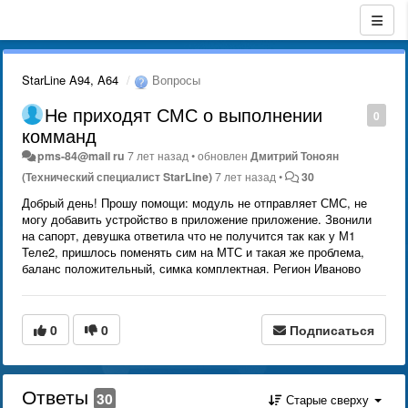
StarLine A94, A64
Вопросы
Не приходят СМС о выполнении
0
комманд
pms-84@mail ru
7 лет назад
•
обновлен
Дмитрий Тонoян
(Технический специалист StarLine)
7 лет назад
•
30
Добрый день! Прошу помощи: модуль не отправляет СМС, не
могу добавить устройство в приложение приложение. Звонили
на сапорт, девушка ответила что не получится так как у М1
Теле2, пришлось поменять сим на МТС и такая же проблема,
баланс положительный, симка комплектная. Регион Иваново
0
0
Подписаться
Ответы
30
Старые сверху