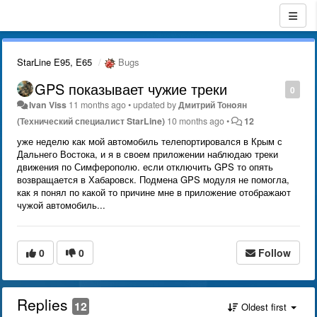
StarLine E95, E65
Bugs
GPS показывает чужие треки
0
Ivan Viss
11 months ago
•
updated by
Дмитрий Тонoян
(Технический специалист StarLine)
10 months ago
•
12
уже неделю как мой автомобиль телепортировался в Крым с
Дальнего Востока, и я в своем приложении наблюдаю треки
движения по Симферополю. если отключить GPS то опять
возвращается в Хабаровск. Подмена GPS модуля не помогла,
как я понял по какой то причине мне в приложение отображают
чужой автомобиль...
0
0
Follow
Replies
12
Oldest first