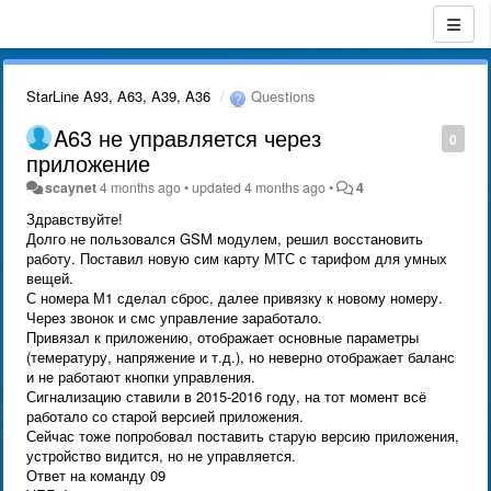
StarLine A93, A63, A39, A36
Questions
A63 не управляется через
0
приложение
scaynet
4 months ago
•
updated
4 months ago
•
4
Здравствуйте!
Долго не пользовался GSM модулем, решил восстановить
работу. Поставил новую сим карту МТС с тарифом для умных
вещей.
С номера М1 сделал сброс, далее привязку к новому номеру.
Через звонок и смс управление заработало.
Привязал к приложению, отображает основные параметры
(темературу, напряжение и т.д.), но неверно отображает баланс
и не работают кнопки управления.
Сигнализацию ставили в 2015-2016 году, на тот момент всё
работало со старой версией приложения.
Сейчас тоже попробовал поставить старую версию приложения,
устройство видится, но не управляется.
Ответ на команду 09