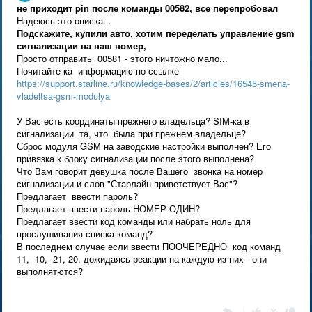
не приходит pin после команды
00582,
все перепробовал
Надеюсь это описка...
Подскажите, купили авто, хотим переделать управление gsm
сигнализации на наш номер,
Просто отправить 00581 - этого ничтожно мало...
Почитайте-ка информацию по ссылке
https://support.starline.ru/knowledge-bases/2/articles/16545-smena-
vladeltsa-gsm-modulya
У Вас есть координаты прежнего владельца? SIM-ка в
сигнализации та, что была при прежнем владельце?
Сброс модуля GSM на заводские настройки выполнен? Его
привязка к блоку сигнализации после этого выполнена?
Что Вам говорит девушка после Вашего звонка на номер
сигнализации и слов "Старлайн приветствует Вас"?
Предлагает ввести пароль?
Предлагает ввести пароль НОМЕР ОДИН?
Предлагает ввести код команды или набрать ноль для
прослушивания списка команд?
В последнем случае если ввести ПООЧЕРЕДНО код команд
11, 10, 21, 20, дожидаясь реакции на каждую из них - они
выполнятются?
|