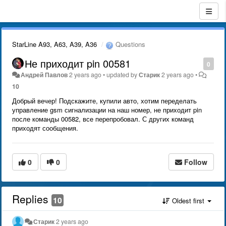
StarLine A93, A63, A39, A36
Questions
Не приходит pin 00581
0
Андрей Павлов
2 years ago
•
updated by
Старик
2 years ago
•
10
Добрый вечер! Подскажите, купили авто, хотим переделать
управление gsm сигнализации на наш номер, не приходит pin
после команды 00582, все перепробовал. С других команд
приходят сообщения.
0
0
Follow
Replies
10
Oldest first
Старик
2 years ago