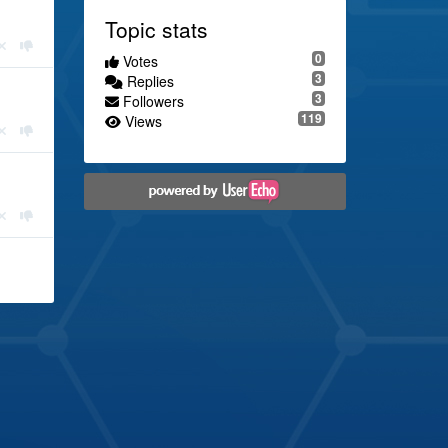
Topic stats
0
Votes
3
Replies
3
Followers
119
Views