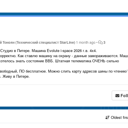
 Тонoян (Технический специалист StarLine)
1 month ago
•
3
тудио в Питере. Машина Evolute i-space 2026 г.в. 4х4.
 корректно. Как ставлю машину на охрану - данные замораживаются. Ма
 хотелось знать состояние ВВБ. Штатная телематика ОЧЕНЬ сильно
 свободный, ПО бесплатное. Можно слить карту адресов шины по чтению/
. Живу в Питере.
Fol
Oldest fir