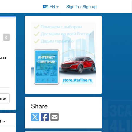
EN
Sign in / Sign up
0
шина
low
Share
st