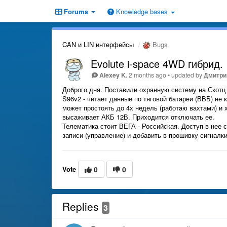
Forums
Knowledge bases
CAN и LIN интерфейсы
Bugs
Evolute i-space 4WD гибрид.
Alexey K.
2 months ago
•
updated by
Дмитрий
Доброго дня. Поставили охранную систему на Скотц С
S96v2 - читает данные по тяговой батареи (ВВБ) не
может простоять до 4х недель (работаю вахтами) и
высаживает АКБ 12В. Приходится отключать ее.
Телематика стоит ВЕГА - Российская. Доступ в нее
записи (управление) и добавить в прошивку сигналки
Vote
0
0
Replies
3