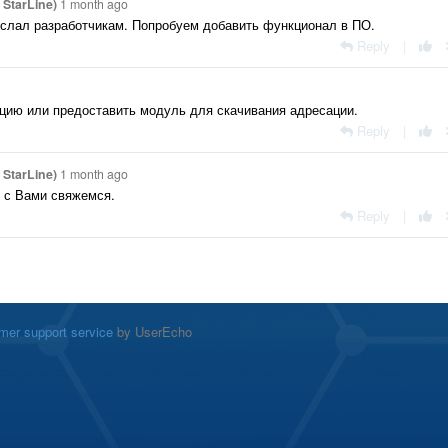
StarLine)
1 month ago
еслал разработчикам. Попробуем добавить функционал в ПО.
Reply
|
ацию или предоставить модуль для скачивания адресации.
Reply
|
StarLine)
1 month ago
ы с Вами свяжемся.
Reply
|
mer support service
by UserEcho