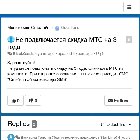
Мониторинг СтарЛайн
Questions
Не подключается скидка МТС на 3
0
года
BlackOasis
4 years ago
•
updated
4 years ago
•
5
Здравствуйте!
Не удаётся подключить скидку на 3 года. Сим-карта МТС из
комплекта. При отправке сообщения *111*3723# приходит СМС
"Ошибка набора команды SMS"
0
0
Follow
Replies
5
Oldest first
Дмитрий Тонoян (Технический специалист StarLine)
4 years