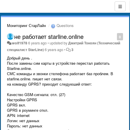
Мониторинг СтарЛайн
Questions
не работает starline.online
0
wolf1978
6 years ago
•
updated by
Дмитрий Тонoян (Технический
специалист StarLine)
6 years ago
•
3
Добрый день .
После замены сим карты в устройстве перестал работать
Starline.online.
СМС команды и звонки стелефона работает баз проблем. В
starline.online. пишет нет связи.
на команду GPRS? приходит следуюший ответ:
Качество GSM-сигнала: отл. (27)
Настройки GPRS
GPRS вкл.
GPRS в роуминге откл.
APN: internet
Логин: нет данных
Пароль: нет данных