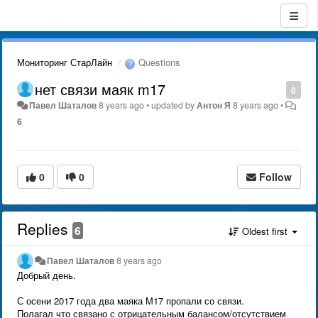
Мониторинг СтарЛайн
Questions
нет связи маяк m17
0
Павел Шаталов
8 years ago
•
updated by
Антон Я
8 years ago
•
6
0
0
Follow
Replies
6
Oldest first
Павел Шаталов
8 years ago
Добрый день.
С осени 2017 года два маяка М17 пропали со связи.
Полагал что связано с отрицательным балансом/отсутствием