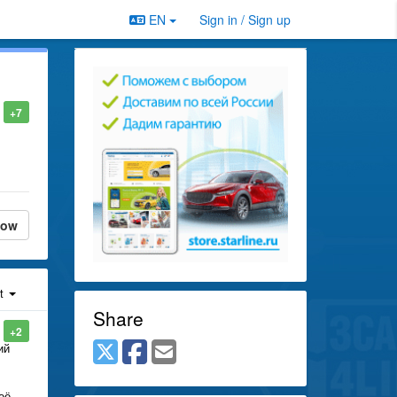
EN
Sign in / Sign up
+7
low
st
Share
+2
ий
её