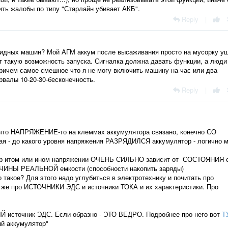
ить жалобы по типу "Старлайн убивает АКБ".
Reply
|
бридных машин? Мой АГМ аккум после высаживания просто на мусорку у
т такую возможность запуска. Сигналка должна давать функции, а люди
ричем самое смешное что я не могу включить машину на час или два
валы 10-20-30-бесконечность.
Reply
|
то НАПРЯЖЕНИЕ-то на клеммах аккумулятора связано, конечно СО
я - до какого уровня напряжения РАЗРЯДИЛСЯ аккумулятор - логично 
р итом или ином напряжении ОЧЕНЬ СИЛЬНО зависит от СОСТОЯНИЯ 
ЧИНЫ РЕАЛЬНОЙ емкости (способности накопить заряды)
такое? Для этого надо углубиться в электротехнику и почитать про
е про ИСТОЧНИКИ ЭДС и источники ТОКА и их характеристики. Про
источник ЭДС. Если образно - ЭТО ВЕДРО. Подробнее про него вот
Т
ый аккумулятор"