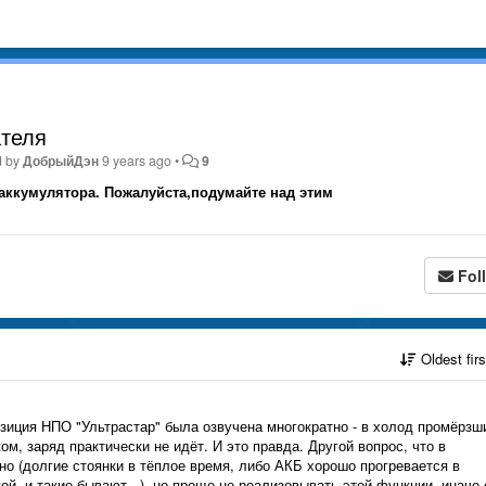
ателя
d by
ДобрыйДэн
9 years ago
•
9
 аккумулятора. Пожалуйста,подумайте над этим
Fol
Oldest fir
зиция НПО "Ультрастар" была озвучена многократно - в холод промёрзш
, заряд практически не идёт. И это правда. Другой вопрос, что в
 (долгие стоянки в тёплое время, либо АКБ хорошо прогревается в
ой, и такие бывают...), но проще не реализовывать этой функции, иначе 