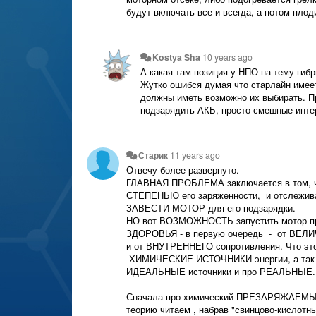
будут включать все и всегда, а потом плод
Kostya Sha
10 years ago
А какая там позиция у НПО на тему ги
Жутко ошибся думая что старлайн имее
должны иметь возможно их выбирать. П
подзарядить АКБ, просто смешные интер
Старик
11 years ago
Отвечу более развернуто.
ГЛАВНАЯ ПРОБЛЕМА заключается в том, ч
СТЕПЕНЬЮ его заряженности, и отслежива
ЗАВЕСТИ МОТОР для его подзарядки.
НО вот ВОЗМОЖНОСТЬ запустить мотор п
ЗДОРОВЬЯ - в первую очередь - от ВЕЛИ
и от ВНУТРЕННЕГО сопротивления. Что это 
ХИМИЧЕСКИЕ ИСТОЧНИКИ энергии, а так ж
ИДЕАЛЬНЫЕ источники и про РЕАЛЬНЫЕ.
Сначала про химический ПРЕЗАРЯЖАЕМЫЙ 
теорию читаем , набрав "свинцово-кислотн