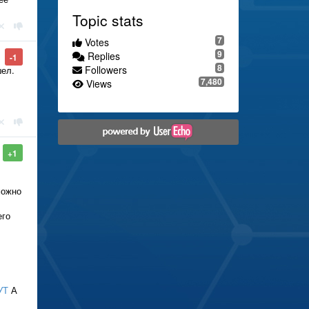
Topic stats
7
Votes
9
Replies
-1
8
Followers
шел.
7,480
Views
+1
можно
его
УТ
А