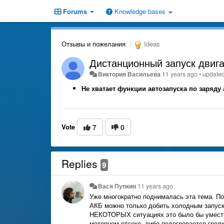
Forums
Knowledge bases
Отзывы и пожелания
Ideas
Дистанционный запуск двиг
Виктория Васильева
11 years ago
•
update
Не хватает функции автозапуска по заряду
Vote
7
0
Replies
9
Вася Пупкин
11 years ago
Уже многократно поднималась эта тема. По
АКБ можно только добить холодным запуском
НЕКОТОРЫХ ситуациях это было бы уместно
моторном отсеке, либо подогревается грелк