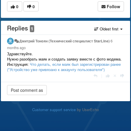
0
0
Follow
Replies
1
Oldest first
Дмитрий Тонoян (Технический специалист StarLine)
6
months ago
Здравствуйте.
Нужно разобрать маяк и создать заявку вместе с фото модема.
Инструкция:
Что делать, если маяк был зарегистрирован ранее
("Устройство уже привязано к аккаунту пользователя")
|
Customer support service
by UserEcho