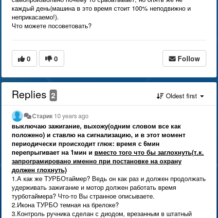
каждый день(машина в это время стоит 100% неподвижно и
неприкасаемо!).
Что можете посоветовать?
0
0
Follow
Replies
2
Oldest first
Старик
10 years ago
выключаю зажигание, выхожу(одним словом все как
положено) и ставлю на сигнализацию, и в этот момент
периодически происходит глюк: время с 6мин
перепрыгивает на 1мин и
вместо того что бы заглохнуть(т.к.
запрограмировано именно при постановке на охрану
должен глохнуть)
1.А как же ТУРБОтаймер? Ведь он как раз и должен продолжать
удерживать зажигание и мотор должен работать время
турботаймера? Что-то Вы странное описываете.
2.Икона ТУРБО темная на брелоке?
3.Контроль ручника сделан с диодом, врезанным в штатный