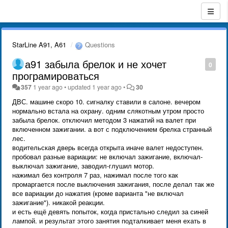
StarLine A91, A61
Questions
а91 забыла брелок и не хочет
0
програмироваться
357
1 year ago
•
updated
1 year ago
•
30
ДВС. машине скоро 10. сигналку ставили в салоне. вечером
нормально встала на охрану. одним слякотным утром просто
забыла брелок. отключил методом 3 нажатий на валет при
включенном зажигании. а вот с подключением брелка странный
лес.
водительская дверь всегда открыта иначе валет недоступен.
пробовал разные вариации: не включал зажигание, включал-
выключал зажигание, заводил-глушил мотор.
нажимал без контроля 7 раз, нажимал после того как
промаргается после выключения зажигания, после делал так же
все вариации до нажатия (кроме варианта "не включал
зажигание"). никакой реакции.
и есть ещё девять попыток, когда пристально следил за синей
лампой. и результат этого занятия подталкивает меня ехать в